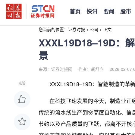
首页
快讯
要闻
股市
您当前的位置：
证券时报
>
公司
>
正文
XXXL19D18–19
景
来源：证券时报网
作者：胡舒立
2026-02-07 
XXXL19D18–19D：智能制造
点赞
在科技飞速发展的今天，制造业正
传统的流水线生产到🌸高度自动化、信
节约以及产品质量的飞跃，都离不开核心技术