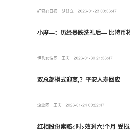
好奇心日报
胡舒立
2026-01-23 09:36:47
小摩—：历经暴跌洗礼后— 比特币将
伊秀女性网
王志
2026-01-30 21:36:47
双总部模式迎变,？平安人寿回应
企业网
王志
2026-01-24 09:22:47
红相股份索赔<时>效剩六!个月 受