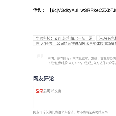
活动：【
8cjVGdkyAuHwSRRkeCZXbTJ
华强科技：公司!经营!情况一切正常
港,股有色
吉‘大’通信：;公司持续推进AI技术与实体应用场
声明：证券时报力求信息真实、准确，文章提及内
下载“证券时报”官方APP，或关注官方微信公众
网友评论
登录
后可以发言
网友评论仅供其表达个人看法，并不表明证券时报立场