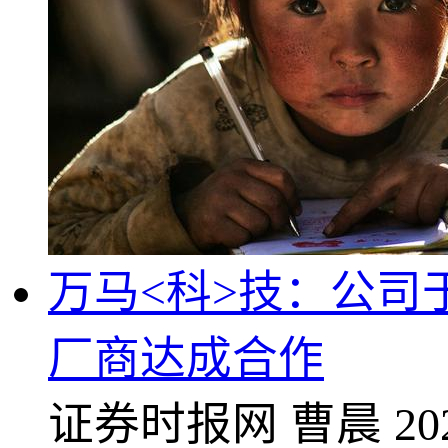
万马<科>技：公司
厂商达成合作
证券时报网
曹晨
20