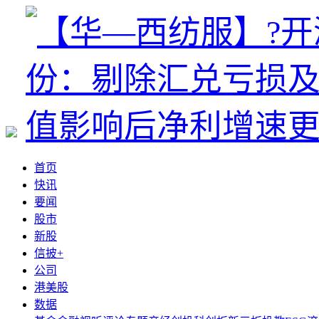
首页
快讯
要闻
股市
新股
信披+
公司
港美股
数据