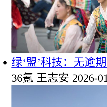
绿‘盟’科技：无逾
36氪
王志安
2026-01