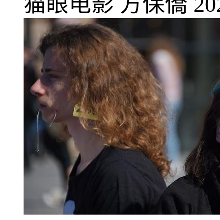
猫眼电影
方保僑
20