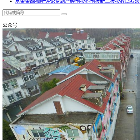
基金
金融
视听
评论
专题
产经
创投
科创板
新三板
投教
ESG
滚
公众号