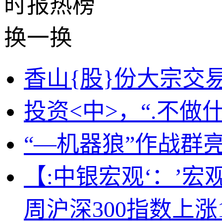
时报
热榜
换一换
香山{股}份大宗交易成
投资<中>，“.不做
“—机器狼”作战群
【:中银宏观‘：’宏观
周沪深300指数上涨1