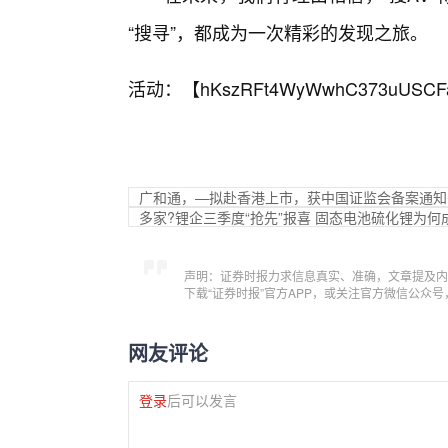
“搜寻”，都成为一次精彩的发现之旅。
活动：【
hKszRFt4WyWwhC373uUSCF
广和通，—拟赴香港上市，获中国证监会备案通知
多家?锂企三季度“抢先”报喜 固态电池硫化锂为何成
声明：证券时报力求信息真实、准确，文章提及内
下载“证券时报”官方APP，或关注官方微信公众
网友评论
登录
后可以发言