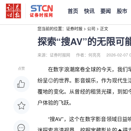
首页
快讯
要闻
股市
您当前的位置：
证券时报
>
公司
>
正文
探索“搜AV”的无限
来源：证券时报网
作者：何亮亮
2026-02-07 
在数字浪潮席卷全球的今天，我们
点赞
纷呈🙂的世界。影音娱乐，作为现代生
覆地的变化。从曾经的租赁光碟，到如
户体验的飞跃。
“搜AV”，这个在数字影音领域日
迷探索高清视界、挖掘宝藏影片的🔥得