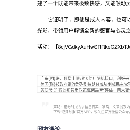
建了一个既能带来极致快感，又能触动
它证明了，即使是成人内容，也可以
光彩，带领用户解锁全新的感官与心灵
活动：【
8cjVGdkyAuHwSRRkeCZXbTJ
广东{明}珠，预增上限超10倍！脑机接口，利好来
美国{联}邦政府继?续停摆 特朗普威胁削减民主党
美联储‘即’将公布货币政策框架最‘新’评估，两大
声明：证券时报力求信息真实、准确，文章提及内
下载“证券时报”官方APP，或关注官方微信公众
网友评论