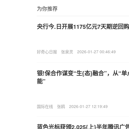
为你推荐
央行今.日开展1175亿元7天期逆回
好奇心日报
张泉灵
2026-01-27 00:46:49
银!保合作谋变“生{态}融合”，从“
能”
国际在线
张鸥
2026-01-27 12:19:49
蓝色光标获颁2,025{上}半年腾讯