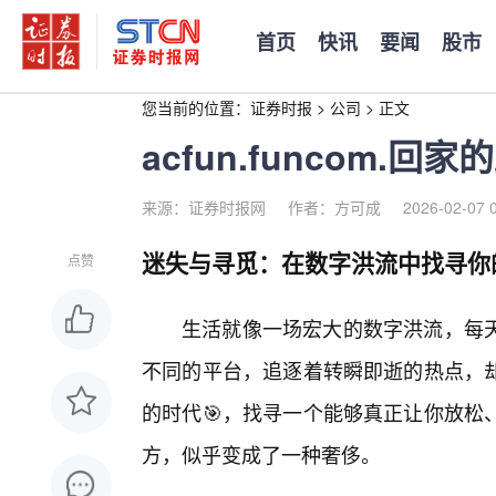
首页
快讯
要闻
股市
您当前的位置：
证券时报
>
公司
>
正文
acfun.funcom
来源：证券时报网
作者：方可成
2026-02-07 
迷失与寻觅：在数字洪流中找寻你的
点赞
生活就像一场宏大的数字洪流，每
不同的平台，追逐着转瞬即逝的热点，却
的时代🎯，找寻一个能够真正让你放松
方，似乎变成了一种奢侈。